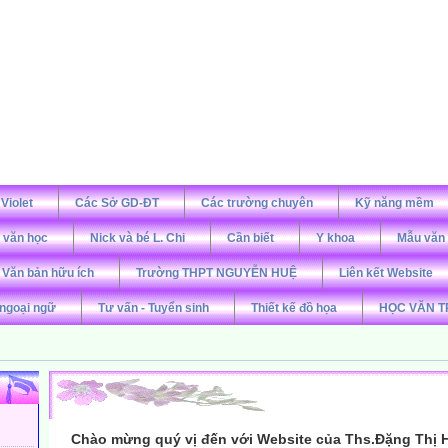
 Violet
Các Sở GD-ĐT
Các trường chuyên
Kỹ năng mềm
 văn học
Nick và bé L. Chi
Cần biết
Y khoa
Mẫu văn
Văn bản hữu ích
Trường THPT NGUYỄN HUỆ
Liên kết Website
ngoại ngữ
Tư vấn - Tuyển sinh
Thiết kế đồ họa
HỌC VĂN T
Chào mừng quý vị đến với Website của Ths.Đặng Thị 