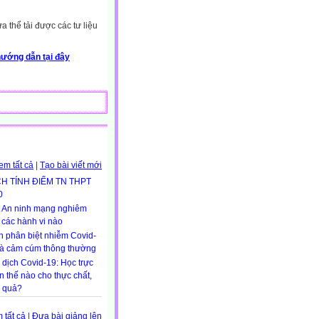
 thể tải được các tư liệu
ướng dẫn tại đây
em tất cả
|
Tạo bài viết mới
H TÍNH ĐIỂM TN THPT
0
t An ninh mạng nghiêm
các hành vi nào
 phân biệt nhiễm Covid-
và cảm cúm thông thường
dịch Covid-19: Học trực
n thế nào cho thực chất,
u quả?
 tất cả
|
Đưa bài giảng lên