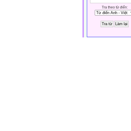
Tra theo từ điển:
ĐIỀU HAY- Ý ĐẸP
THÔNG TIN - SỰ KIỆN
Tin giáo dục
Văn bản cần biết
Công đoàn
Đoàn thanh niên
Chia sẻ kinh nghiệm
Soạn bài trực tuyến