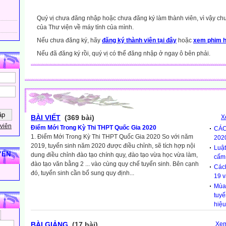
Quý vị chưa đăng nhập hoặc chưa đăng ký làm thành viên, vì vậy chưa
của Thư viện về máy tính của mình.
Nếu chưa đăng ký, hãy
đăng ký thành viên tại đây
hoặc
xem phim h
Nếu đã đăng ký rồi, quý vị có thể đăng nhập ở ngay ô bên phải.
BÀI VIẾT
(369 bài)
X
viên
Điểm Mới Trong Kỳ Thi THPT Quốc Gia 2020
CÁC
1. Điểm Mới Trong Kỳ Thi THPT Quốc Gia 2020 So với năm
202
2019, tuyển sinh năm 2020 được điều chỉnh, sẽ tích hợp nội
Luậ
YẾN
dung điều chỉnh đào tạo chính quy, đào tạo vừa học vừa làm,
cấm 
đào tạo văn bằng 2 ... vào cùng quy chế tuyển sinh. Bên cạnh
Cách
đó, tuyển sinh cần bổ sung quy định...
19 
Mùa 
tuyế
hiệ
BÀI GIẢNG
(17 bài)
Xem