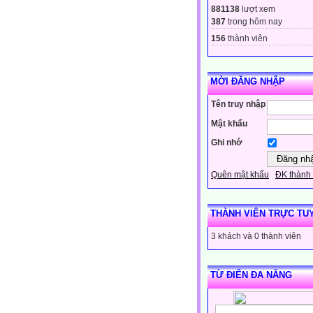
881138
lượt xem
387
trong hôm nay
156
thành viên
MỜI ĐĂNG NHẬP
Tên truy nhập
Mật khẩu
Ghi nhớ
Quên mật khẩu
ĐK thành 
THÀNH VIÊN TRỰC TU
3 khách và 0 thành viên
TỪ ĐIỂN ĐA NĂNG