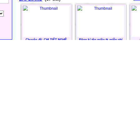
Chuyên đề: CHI TIẾT NGHỆ
Đăng kí tên miền.tk miễn phí
THUẬT TRONG TÁC PHẨM
VĂN HỌC
GIÁO ÁN
(23 bài)
X
Kết quả thi HSG Quốc gia 2011
Sổ tay Ngữ văn 12
Vi
ĐỀ THI ĐÁP ÁN
(122 bài)