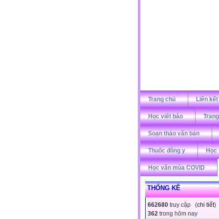
Trang chủ
Liên kết
Học viết báo
Trang
Soạn thảo văn bản
Thuốc đông y
Học 
Học văn mùa COVID
THỐNG KÊ
662680
truy cập (
chi tiết
)
362
trong hôm nay