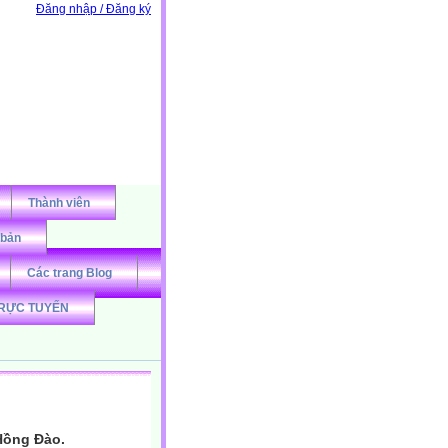
Đăng nhập / Đăng ký
Thành viên
 bản
Các trang Blog
RỰC TUYẾN
Hồng Đào.